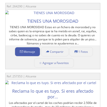
Ref. 264290 | Alicante
TIENES UNA MOROSIDAD
TIENES UNA MOROSIDAD Estas en un fichero de morosidad y no
sabes quien es la empresa que te ha metido en asnef, rai, equifax,
cirbe, badexcug o no sabes de cuanto es la deuda. O quieres un
informe de solvencia, porque te lo piden para alquiler de un piso...
llámanos y nosotros te ayudaremos a...
Mensaje
Compartir
1 Fotos
☆ Agregar a Favoritos
Ref. 257353 | Alicante
Reclama lo que es tuyo. Si eres afectado
por...
Los afectados por el cartel de los coches podrían recibir 2.500e de
independizan de media , mas de 10 millones de particulares y