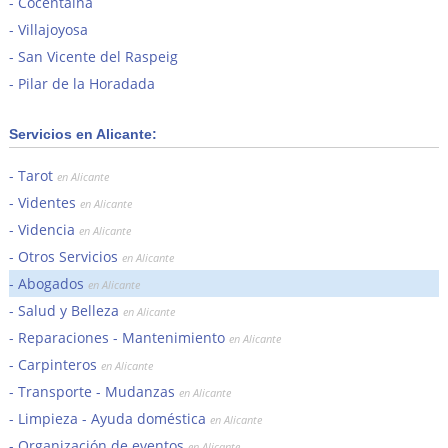
Cocentaina
Villajoyosa
San Vicente del Raspeig
Pilar de la Horadada
Servicios en Alicante:
Tarot
en Alicante
Videntes
en Alicante
Videncia
en Alicante
Otros Servicios
en Alicante
Abogados
en Alicante
Salud y Belleza
en Alicante
Reparaciones - Mantenimiento
en Alicante
Carpinteros
en Alicante
Transporte - Mudanzas
en Alicante
Limpieza - Ayuda doméstica
en Alicante
Organización de eventos
en Alicante