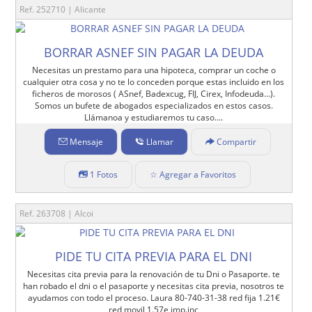
Ref. 252710 | Alicante
BORRAR ASNEF SIN PAGAR LA DEUDA
Necesitas un prestamo para una hipoteca, comprar un coche o
cualquier otra cosa y no te lo conceden porque estas incluido en los
ficheros de morosos ( ASnef, Badexcug, FIJ, Cirex, Infodeuda...).
Somos un bufete de abogados especializados en estos casos.
Llámanoa y estudiaremos tu caso....
Mensaje
Llamar
Compartir
1 Fotos
☆ Agregar a Favoritos
Ref. 263708 | Alcoi
PIDE TU CITA PREVIA PARA EL DNI
Necesitas cita previa para la renovación de tu Dni o Pasaporte. te
han robado el dni o el pasaporte y necesitas cita previa, nosotros te
ayudamos con todo el proceso. Laura 80-740-31-38 red fija 1.21€
red movil 1.57e imp.inc