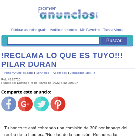
Publicar anuncios gratis
-
Modificar anuncios
-
Mis Favoritos
-
Tienda Virtual
!RECLAMA LO QUE ES TUYO!!!
PILAR DURAN
PonerAnuncios.com
|
Servicios
|
Abogados
|
Abogados Melilla
Ref. #215720
Publicado: Domingo, 6 de Marzo de 2022 a las 20:02h
Comparte este anuncio:
Tu banco te está cobrando una comisión de 30€ por impago del
recibo de tu hipoteca?Nulidad de la comisión. Recupera las