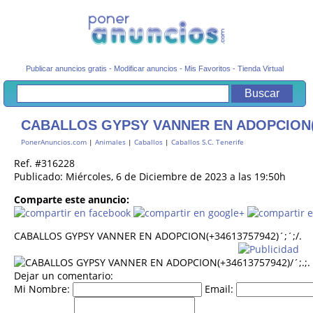
Publicar anuncios gratis
-
Modificar anuncios
-
Mis Favoritos
-
Tienda Virtual
CABALLOS GYPSY VANNER EN ADOPCION(+3
PonerAnuncios.com
|
Animales
|
Caballos
|
Caballos S.C. Tenerife
Ref. #316228
Publicado: Miércoles, 6 de Diciembre de 2023 a las 19:50h
Comparte este anuncio:
CABALLOS GYPSY VANNER EN ADOPCION(+34613757942)´;´;/.
Dejar un comentario:
Mi Nombre:
Email: