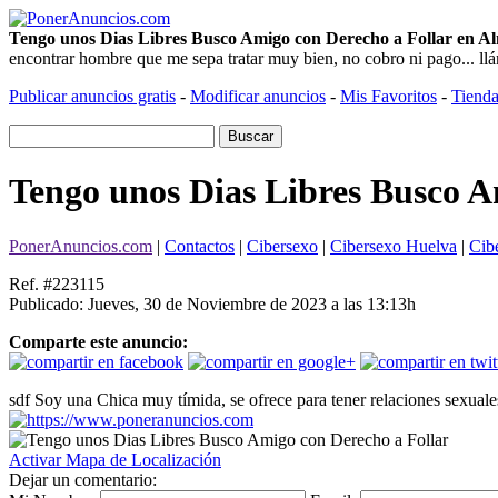
Tengo unos Dias Libres Busco Amigo con Derecho a Follar en A
encontrar hombre que me sepa tratar muy bien, no cobro ni pago... l
Publicar anuncios gratis
-
Modificar anuncios
-
Mis Favoritos
-
Tienda
Tengo unos Dias Libres Busco A
PonerAnuncios.com
|
Contactos
|
Cibersexo
|
Cibersexo Huelva
|
Cib
Ref. #223115
Publicado: Jueves, 30 de Noviembre de 2023 a las 13:13h
Comparte este anuncio:
sdf Soy una Chica muy tímida, se ofrece para tener relaciones sexual
Activar Mapa de Localización
Dejar un comentario: