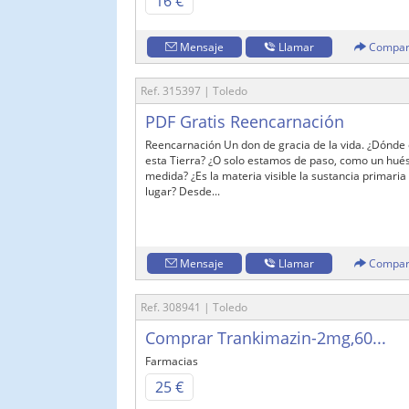
16 €
Mensaje
Llamar
Compar
Ref. 315397 | Toledo
PDF Gratis Reencarnación
Reencarnación Un don de gracia de la vida. ¿Dónde
esta Tierra? ¿O solo estamos de paso, como un hués
medida? ¿Es la materia visible la sustancia primari
lugar? Desde...
Mensaje
Llamar
Compar
Ref. 308941 | Toledo
Comprar Trankimazin-2mg,60...
Farmacias
25 €