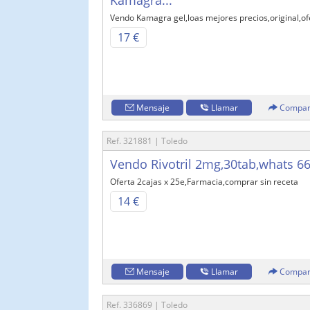
Kamagra...
Vendo Kamagra gel,loas mejores precios,original,of
17 €
Mensaje
Llamar
Compar
Ref. 321881 | Toledo
Vendo Rivotril 2mg,30tab,whats 6
Oferta 2cajas x 25e,Farmacia,comprar sin receta
14 €
Mensaje
Llamar
Compar
Ref. 336869 | Toledo