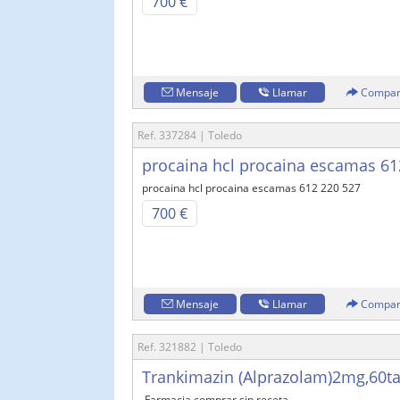
700 €
Mensaje
Llamar
Compar
Ref. 337284 | Toledo
procaina hcl procaina escamas 6
procaina hcl procaina escamas 612 220 527
700 €
Mensaje
Llamar
Compar
Ref. 321882 | Toledo
Trankimazin (Alprazolam)2mg,60ta
,Farmacia,comprar sin receta