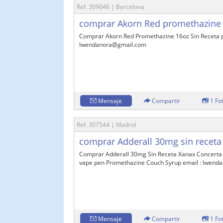
Ref. 309046 | Barcelona
comprar Akorn Red promethazine 1
Comprar Akorn Red Promethazine 16oz Sin Receta por
lwendanora@gmail.com
Mensaje
Compartir
1 Fo
Ref. 307544 | Madrid
comprar Adderall 30mg sin receta
Comprar Adderall 30mg Sin Receta Xanax Concerta 
vape pen Promethazine Couch Syrup email : lwen
Mensaje
Compartir
1 Fo