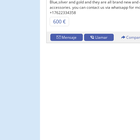
Blue,silver and gold and they are all brand new an
accessories. you can contact us via whatsapp for mo
+17622334358
600 €
Mensaje
Llamar
Compar