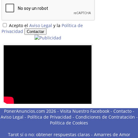
Acepto el
Aviso Legal
y la
Política de
Privacidad
PonerAnuncios.com 2026 -
Visita Nuestro Facebook
-
Contacto
-
Aviso Legal
-
Política de Privacidad
-
Condiciones de Contratación
-
Política de Cookies
Tarot sí o no: obtener respuestas claras
-
Amarres de Amor