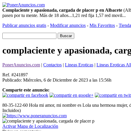
Complaciente y apasionada, cargada de placer p en Albacete
(Alb
pasen por tu mente. Más de 18 años...1,21 red fija 1,57 red movil...
Publicar anuncios gratis
-
Modificar anuncios
-
Mis Favoritos
-
Tienda
complaciente y apasionada, carg
PonerAnuncios.com
|
Contactos
|
Lineas Eroticas
|
Lineas Eroticas Al
Ref. #241897
Publicado: Miércoles, 6 de Diciembre de 2023 a las 15:56h
Comparte este anuncio:
80-35-122-60 Hola mi amor, mi nombre es Lola una hermosa mujer, disp
Incluidos)
Activar Mapa de Localización