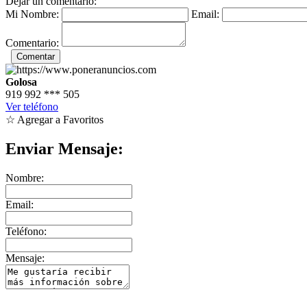
Dejar un comentario:
Mi Nombre:
Email:
Comentario:
Golosa
919 992
***
505
Ver teléfono
☆ Agregar a Favoritos
Enviar Mensaje:
Nombre:
Email:
Teléfono:
Mensaje: