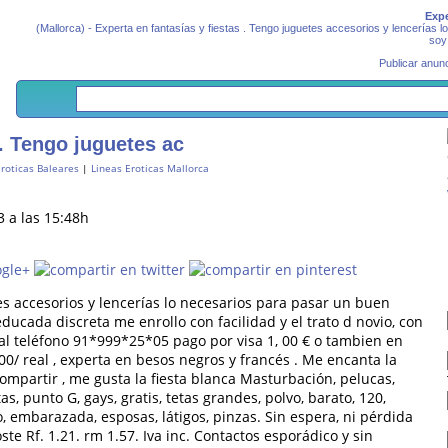
Expe
(Mallorca) - Experta en fantasías y fiestas . Tengo juguetes accesorios y lencerías
soy 
Publicar anunc
 . Tengo juguetes ac
Eroticas Baleares
|
Lineas Eroticas Mallorca
3 a las 15:48h
tes accesorios y lencerías lo necesarios para pasar un buen
ucada discreta me enrollo con facilidad y el trato d novio, con
.al teléfono 91*999*25*05 pago por visa 1, 00 € o tambien en
0/ real , experta en besos negros y francés . Me encanta la
 compartir , me gusta la fiesta blanca Masturbación, pelucas,
as, punto G, gays, gratis, tetas grandes, polvo, barato, 120,
o, embarazada, esposas, látigos, pinzas. Sin espera, ni pérdida
e Rf. 1.21. rm 1.57. Iva inc. Contactos esporádico y sin