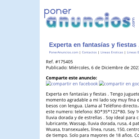
Experta en fantasías y fiestas
PonerAnuncios.com
|
Contactos
|
Lineas Eroticas
|
Lineas 
Ref. #175405
Publicado: Miércoles, 6 de Diciembre de 202
Comparte este anuncio:
Experta en fantasías y fiestas . Tengo jugue
momento agradable a mi lado soy muy fina ed
besos con lengua. Llama al Teléfono directo
este numero: telefono: 8O*35*122*80. Soy 10
lluvia dorada y de estrellas . Soy ideal para
lubricante, Wassap, lluvia dorada, rusa, 4 pat
Wuasa, transexuales, línea, rusas, 150, centr
de tiempo. Solo para mayores de 18 años. Cost