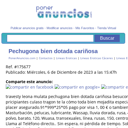
Publicar anuncios gratis
-
Modificar anuncios
-
Mis Favoritos
-
Tienda Virtual
Pechugona bien dotada cariñosa
PonerAnuncios.com
|
Contactos
|
Lineas Eroticas
|
Lineas Eroticas Cáceres
|
Lineas E
Ref. #175677
Publicado: Miércoles, 6 de Diciembre de 2023 a las 15:47h
Comparte este anuncio:
travesty leona mulata pechugona bien dotada cariñosa besucona
pricipiantes culaso tragon te la cómo toda bien mojadita especi
placer asegurado.91*999*25*05 pago por visa 1, 00 € o tambie
Masturbación, pelucas, lubricante, Wassap, lluvia dorada, rusa, 4
polvo, barato, 120, Wuasa, transexuales, línea, rusas, 150, centr
Llama al Teléfono directo.. Sin espera, ni pérdida de tiempo. So