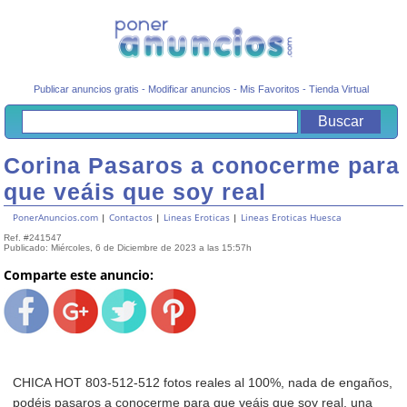
Publicar anuncios gratis
-
Modificar anuncios
-
Mis Favoritos
-
Tienda Virtual
Corina Pasaros a conocerme para
que veáis que soy real
PonerAnuncios.com
|
Contactos
|
Lineas Eroticas
|
Lineas Eroticas Huesca
Ref. #241547
Publicado: Miércoles, 6 de Diciembre de 2023 a las 15:57h
Comparte este anuncio:
CHICA HOT 803-512-512 fotos reales al 100%, nada de engaños,
podéis pasaros a conocerme para que veáis que soy real, una