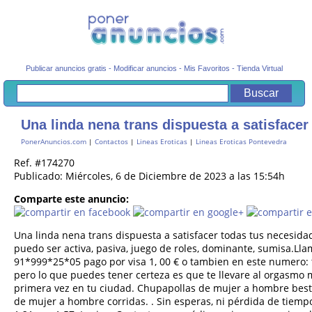
Publicar anuncios gratis
-
Modificar anuncios
-
Mis Favoritos
-
Tienda Virtual
Una linda nena trans dispuesta a satisfacer
PonerAnuncios.com
|
Contactos
|
Lineas Eroticas
|
Lineas Eroticas Pontevedra
Ref. #174270
Publicado: Miércoles, 6 de Diciembre de 2023 a las 15:54h
Comparte este anuncio:
Una linda nena trans dispuesta a satisfacer todas tus necesida
puedo ser activa, pasiva, juego de roles, dominante, sumisa.Llam
91*999*25*05 pago por visa 1, 00 € o tambien en este numero: 
pero lo que puedes tener certeza es que te llevare al orgasmo m
primera vez en tu ciudad. Chupapollas de mujer a hombre bestia
de mujer a hombre corridas. . Sin esperas, ni pérdida de tiemp