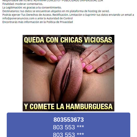
803553673
803 553
***
803 553
***