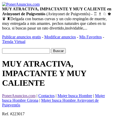
MUY ATRACTIVA, IMPACTANTE Y MUY CALIENTE en
Avinyonet de Puigventós
(Avinyonet de Puigventós) - ♖ ♗ ♘ ♚
♛ ♜Delgada con buenas curvas y un culo respingón de muerte,
muy entregada a mis amantes. pechos naturales que caben en tu
boca. si buscas pasar un rato divertido,inolvidable,...
Publicar anuncios gratis
-
Modificar anuncios
-
Mis Favoritos
-
Tienda Virtual
MUY ATRACTIVA,
IMPACTANTE Y MUY
CALIENTE
PonerAnuncios.com
|
Contactos
|
Mujer busca Hombre
|
Mujer
busca Hombre Girona
|
Mujer busca Hombre Avinyonet de
Puigventós
Ref. #223017