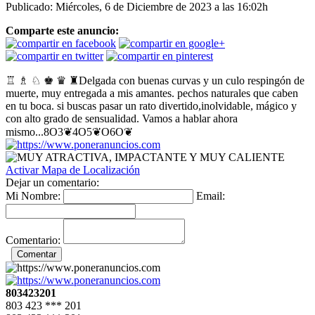
Publicado: Miércoles, 6 de Diciembre de 2023 a las 16:02h
Comparte este anuncio:
♖ ♗ ♘ ♚ ♛ ♜Delgada con buenas curvas y un culo respingón de
muerte, muy entregada a mis amantes. pechos naturales que caben
en tu boca. si buscas pasar un rato divertido,inolvidable, mágico y
con alto grado de sensualidad. Vamos a hablar ahora
mismo...8O3❦4O5❦O6O❦
Activar Mapa de Localización
Dejar un comentario:
Mi Nombre:
Email:
Comentario:
803423201
803 423
***
201