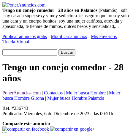
Tengo un conejo comedor - 28 años en Palamós
(Palamós) - sdf
soy casada super sexy y muy seductora. te aseguro que no soy solo
una cara y un cuerpo bonitos. soy una mujer cariñosa, atrevida y
apasionada, te llenare de mimos, dulces besos y sensualidad,...
Publicar anuncios gratis
-
Modificar anuncios
-
Mis Favoritos
-
Tienda Virtual
Tengo un conejo comedor - 28
años
PonerAnuncios.com
|
Contactos
|
Mujer busca Hombre
|
Mujer
busca Hombre Girona
|
Mujer busca Hombre Palamós
Ref. #236743
Publicado: Miércoles, 6 de Diciembre de 2023 a las 00:51h
Comparte este anuncio: