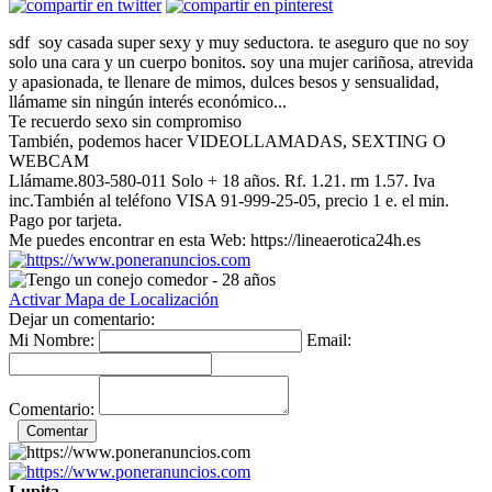
sdf soy casada super sexy y muy seductora. te aseguro que no soy
solo una cara y un cuerpo bonitos. soy una mujer cariñosa, atrevida
y apasionada, te llenare de mimos, dulces besos y sensualidad,
llámame sin ningún interés económico...
Te recuerdo sexo sin compromiso
También, podemos hacer VIDEOLLAMADAS, SEXTING O
WEBCAM
Llámame.803-580-011 Solo + 18 años. Rf. 1.21. rm 1.57. Iva
inc.También al teléfono VISA 91-999-25-05, precio 1 e. el min.
Pago por tarjeta.
Me puedes encontrar en esta Web: https://lineaerotica24h.es
Activar Mapa de Localización
Dejar un comentario:
Mi Nombre:
Email:
Comentario:
Lupita