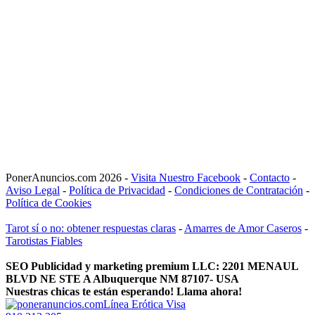
PonerAnuncios.com 2026 -
Visita Nuestro Facebook
-
Contacto
-
Aviso Legal
-
Política de Privacidad
-
Condiciones de Contratación
-
Política de Cookies
Tarot sí o no: obtener respuestas claras
-
Amarres de Amor Caseros
-
Tarotistas Fiables
SEO Publicidad y marketing premium LLC: 2201 MENAUL
BLVD NE STE A Albuquerque NM 87107- USA
Nuestras chicas te están esperando! Llama ahora!
Línea Erótica Visa