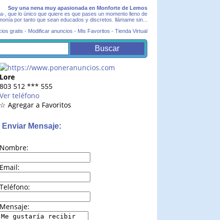
Soy una nena muy apasionada en Monforte de Lemos
a-, que lo único que quiere es que pases un momento lleno de
monía por tanto que sean educados y discretos. llámame sin...
ios gratis
-
Modificar anuncios
-
Mis Favoritos
-
Tienda Virtual
Lore
803 512
***
555
Ver teléfono
☆ Agregar a Favoritos
Enviar Mensaje:
Nombre:
Email:
Teléfono:
Mensaje: