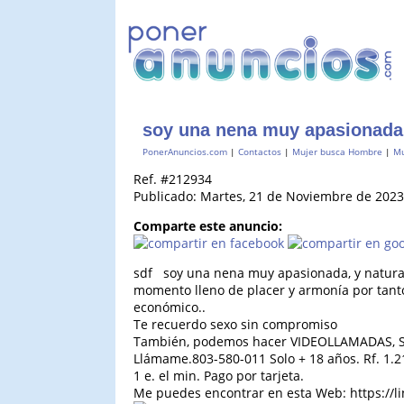
soy una nena muy apasionada
PonerAnuncios.com
|
Contactos
|
Mujer busca Hombre
|
Mu
Ref. #212934
Publicado: Martes, 21 de Noviembre de 2023
Comparte este anuncio:
sdf soy una nena muy apasionada, y natural,
momento lleno de placer y armonía por tant
económico..
Te recuerdo sexo sin compromiso
También, podemos hacer VIDEOLLAMADAS,
Llámame.803-580-011 Solo + 18 años. Rf. 1.21
1 e. el min. Pago por tarjeta.
Me puedes encontrar en esta Web: https://l