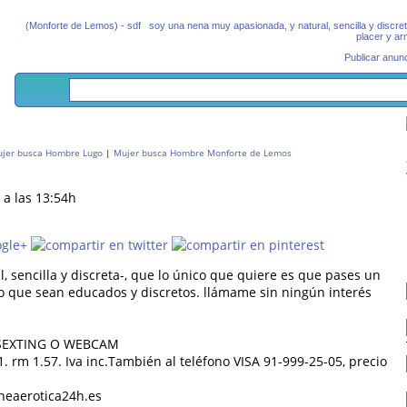
(Monforte de Lemos) - sdf soy una nena muy apasionada, y natural, sencilla y discret
placer y ar
Publicar anunc
jer busca Hombre Lugo
|
Mujer busca Hombre Monforte de Lemos
 a las 13:54h
 sencilla y discreta-, que lo único que quiere es que pases un
o que sean educados y discretos. llámame sin ningún interés
 SEXTING O WEBCAM
. rm 1.57. Iva inc.También al teléfono VISA 91-999-25-05, precio
ineaerotica24h.es