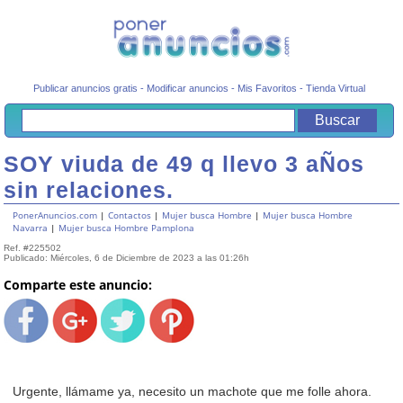
Publicar anuncios gratis
-
Modificar anuncios
-
Mis Favoritos
-
Tienda Virtual
SOY viuda de 49 q llevo 3 aÑos
sin relaciones.
PonerAnuncios.com
|
Contactos
|
Mujer busca Hombre
|
Mujer busca Hombre
Navarra
|
Mujer busca Hombre Pamplona
Ref. #225502
Publicado: Miércoles, 6 de Diciembre de 2023 a las 01:26h
Comparte este anuncio:
Urgente, llámame ya, necesito un machote que me folle ahora.