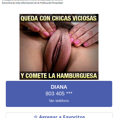
DIANA
803 405
***
Ver teléfono
☆ Agregar a Favoritos