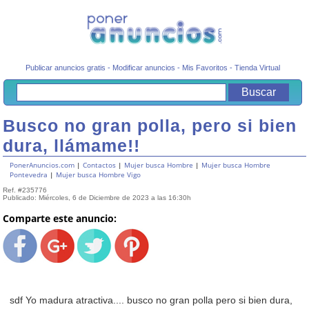
Publicar anuncios gratis
-
Modificar anuncios
-
Mis Favoritos
-
Tienda Virtual
Busco no gran polla, pero si bien
dura, llámame!!
PonerAnuncios.com
|
Contactos
|
Mujer busca Hombre
|
Mujer busca Hombre
Pontevedra
|
Mujer busca Hombre Vigo
Ref. #235776
Publicado: Miércoles, 6 de Diciembre de 2023 a las 16:30h
Comparte este anuncio:
sdf Yo madura atractiva.... busco no gran polla pero si bien dura,