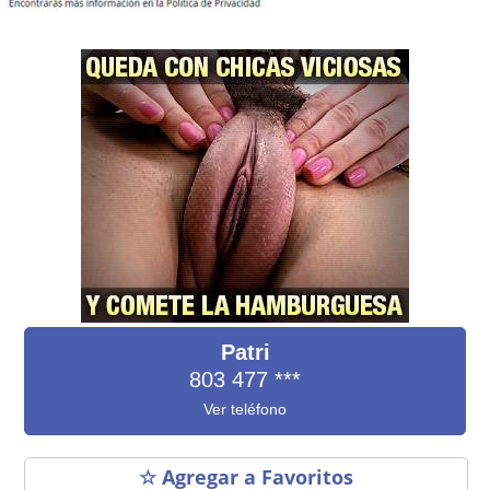
Patri
803 477
***
Ver teléfono
☆ Agregar a Favoritos