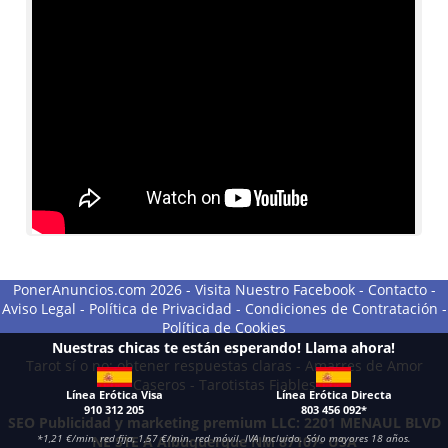
PonerAnuncios.com 2026 -
Visita Nuestro Facebook
-
Contacto
-
Aviso Legal
-
Política de Privacidad
-
Condiciones de Contratación
-
Política de Cookies
Nuestras chicas te están esperando! Llama ahora!
Tarot sí o no: obtener respuestas claras
-
Amarres de Amor
Caseros
-
Tarotistas Fiables
Línea Erótica Visa
Línea Erótica Directa
910 312 205
803 456 092*
SEO Publicidad y marketing premium LLC: 2201 MENAUL BLVD
*1,21 €/min. red fija, 1,57 €/min. red móvil. IVA Incluido. Sólo mayores 18 años.
NE STE A Albuquerque NM 87107- USA