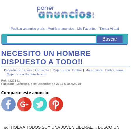
Publicar anuncios gratis
-
Modificar anuncios
-
Mis Favoritos
-
Tienda Virtual
NECESITO UN HOMBRE
DISPUESTO A TODO!!
PonerAnuncios.com
|
Contactos
|
Mujer busca Hombre
|
Mujer busca Hombre Teruel
|
Mujer busca Hombre Alcañiz
Ref. #227381
Publicado: Miércoles, 6 de Diciembre de 2023 a las 02:21h
Comparte este anuncio:
sdf HOLA A TODOS SOY UNA JOVEN LIBERAL.... BUSCO UN