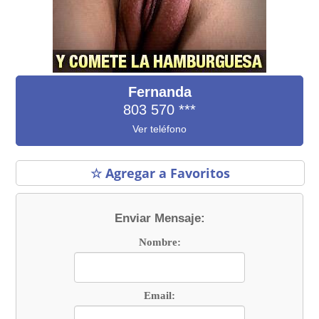
Fernanda
803 570
***
Ver teléfono
☆ Agregar a Favoritos
Enviar Mensaje:
Nombre:
Email: