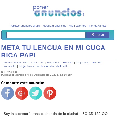
Publicar anuncios gratis
-
Modificar anuncios
-
Mis Favoritos
-
Tienda Virtual
META TU LENGUA EN MI CUCA
RICA PAPI
PonerAnuncios.com
|
Contactos
|
Mujer busca Hombre
|
Mujer busca Hombre
Valladolid
|
Mujer busca Hombre Arrabal de Portillo
Ref. #228846
Publicado: Miércoles, 6 de Diciembre de 2023 a las 16:15h
Comparte este anuncio:
Soy la secretaría más cachonda de la ciudad . -8O-35-122-OO-