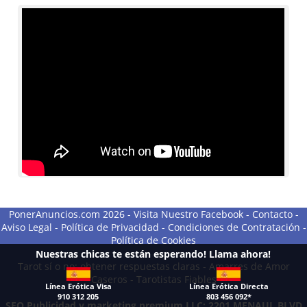
PonerAnuncios.com 2026 -
Visita Nuestro Facebook
-
Contacto
-
Aviso Legal
-
Política de Privacidad
-
Condiciones de Contratación
-
Política de Cookies
Nuestras chicas te están esperando! Llama ahora!
Tarot sí o no: obtener respuestas claras
-
Amarres de Amor
Caseros
-
Tarotistas Fiables
Línea Erótica Visa
Línea Erótica Directa
910 312 205
803 456 092*
SEO Publicidad y marketing premium LLC: 2201 MENAUL BLVD