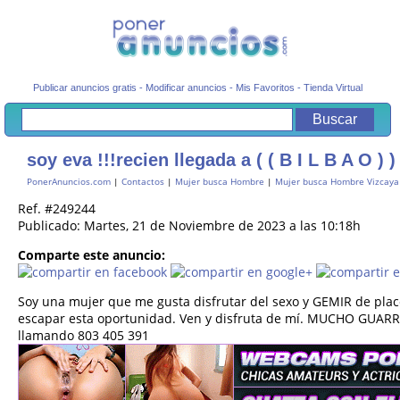
Publicar anuncios gratis
-
Modificar anuncios
-
Mis Favoritos
-
Tienda Virtual
soy eva !!!recien llegada a ( ( B I L B A O ) )
PonerAnuncios.com
|
Contactos
|
Mujer busca Hombre
|
Mujer busca Hombre Vizcaya
Ref. #249244
Publicado: Martes, 21 de Noviembre de 2023 a las 10:18h
Comparte este anuncio:
Soy una mujer que me gusta disfrutar del sexo y GEMIR de place
escapar esta oportunidad. Ven y disfruta de mí. MUCHO GUARRE
llamando 803 405 391