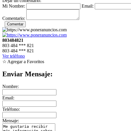
Dejar un comentario:
Mi Nombre:
Email:
Comentario:
803484821
803 484
***
821
803 484
***
821
Ver teléfono
☆ Agregar a Favoritos
Enviar Mensaje:
Nombre:
Email:
Teléfono:
Mensaje: