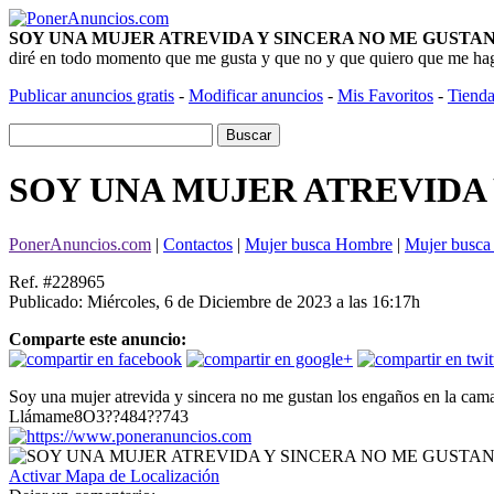
SOY UNA MUJER ATREVIDA Y SINCERA NO ME GUSTAN LOS
diré en todo momento que me gusta y que no y que quiero que me hagas 
Publicar anuncios gratis
-
Modificar anuncios
-
Mis Favoritos
-
Tienda
SOY UNA MUJER ATREVIDA
PonerAnuncios.com
|
Contactos
|
Mujer busca Hombre
|
Mujer busca
Ref. #228965
Publicado: Miércoles, 6 de Diciembre de 2023 a las 16:17h
Comparte este anuncio:
Soy una mujer atrevida y sincera no me gustan los engaños en la cama
Llámame8O3??484??743
Activar Mapa de Localización