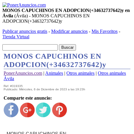
MONOS CAPUCHINOS EN ADOPCION(+34632737642)y en
Ávila
(Ávila) - MONOS CAPUCHINOS EN
ADOPCION(+34632737642)y
Publicar anuncios gratis
-
Modificar anuncios
-
Mis Favoritos
-
Tienda Virtual
MONOS CAPUCHINOS EN
ADOPCION(+34632737642)y
PonerAnuncios.com
|
Animales
|
Otros animales
|
Otros animales
Ávila
Ref. #319335
Publicado: Miércoles, 6 de Diciembre de 2023 a las 19:23h
Comparte este anuncio:
MONOS CAPUCHINOS EN