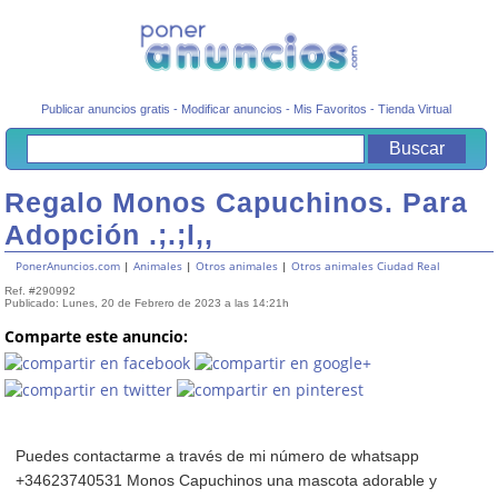
Publicar anuncios gratis
-
Modificar anuncios
-
Mis Favoritos
-
Tienda Virtual
Regalo Monos Capuchinos. Para
Adopción .;.;l,,
PonerAnuncios.com
|
Animales
|
Otros animales
|
Otros animales Ciudad Real
Ref. #290992
Publicado: Lunes, 20 de Febrero de 2023 a las 14:21h
Comparte este anuncio:
Puedes contactarme a través de mi número de whatsapp
+34623740531 Monos Capuchinos una mascota adorable y