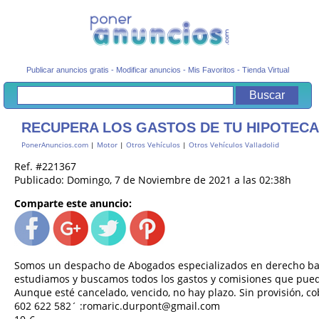
Publicar anuncios gratis
-
Modificar anuncios
-
Mis Favoritos
-
Tienda Virtual
RECUPERA LOS GASTOS DE TU HIPOTEC
PonerAnuncios.com
|
Motor
|
Otros Vehículos
|
Otros Vehículos Valladolid
Ref. #221367
Publicado: Domingo, 7 de Noviembre de 2021 a las 02:38h
Comparte este anuncio:
Somos un despacho de Abogados especializados en derecho ban
estudiamos y buscamos todos los gastos y comisiones que pued
Aunque esté cancelado, vencido, no hay plazo. Sin provisión, 
602 622 582´ :romaric.durpont@gmail.com