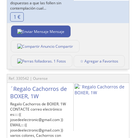
dispuestas a que las follen sin
contemplación cual...
1 €
Mensaje
Compartir
1 Fotos
☆ Agregar a Favoritos
Ref. 330542 | Ourense
´Regalo Cachorros de
BOXER, 1W
Regalo Cachorros de BOXER. 1W
CONTACTE correo electrónico
es:::: ((
josedeelectronic@gmail.com ))
EMAIL::: ((
josedeelectronic@gmail.com ))
varios colores, Cachorros con