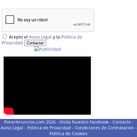
Acepto el
Aviso Legal
y la
Política de
Privacidad
PonerAnuncios.com 2026 -
Visita Nuestro Facebook
-
Contacto
-
Aviso Legal
-
Política de Privacidad
-
Condiciones de Contratación
-
Política de Cookies