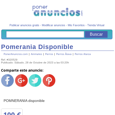
Publicar anuncios gratis
-
Modificar anuncios
-
Mis Favoritos
-
Tienda Virtual
Pomerania Disponible
PonerAnuncios.com
|
Animales
|
Perros
|
Perros Álava
|
Perros Alaiza
Ref. #320529
Publicado: Sábado, 28 de Octubre de 2023 a las 03:20h
Comparte este anuncio:
POMNERANIA disponible
100
€