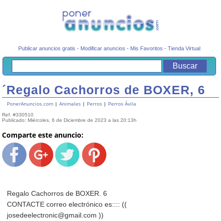
Publicar anuncios gratis
-
Modificar anuncios
-
Mis Favoritos
-
Tienda Virtual
´Regalo Cachorros de BOXER, 6
PonerAnuncios.com
|
Animales
|
Perros
|
Perros Ávila
Ref. #330510
Publicado: Miércoles, 6 de Diciembre de 2023 a las 20:13h
Comparte este anuncio:
Regalo Cachorros de BOXER. 6
CONTACTE correo electrónico es:::: ((
josedeelectronic@gmail.com ))