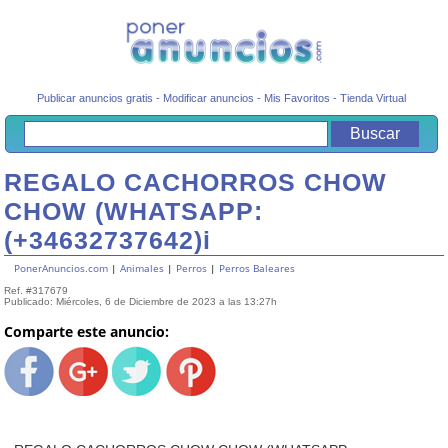
Publicar anuncios gratis
-
Modificar anuncios
-
Mis Favoritos
-
Tienda Virtual
REGALO CACHORROS CHOW
CHOW (WHATSAPP:
(+34632737642)i
PonerAnuncios.com
|
Animales
|
Perros
|
Perros Baleares
Ref. #317679
Publicado: Miércoles, 6 de Diciembre de 2023 a las 13:27h
Comparte este anuncio: