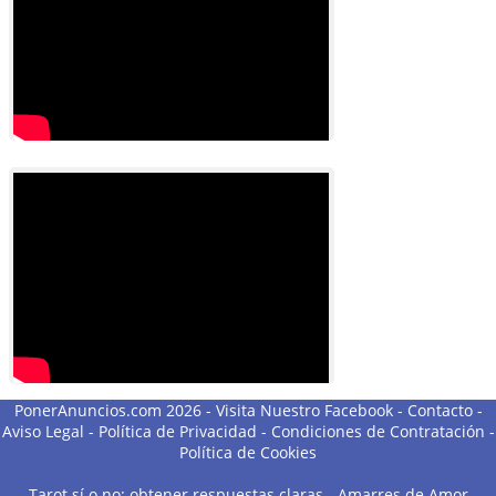
PonerAnuncios.com 2026 -
Visita Nuestro Facebook
-
Contacto
-
Aviso Legal
-
Política de Privacidad
-
Condiciones de Contratación
-
Política de Cookies
Tarot sí o no: obtener respuestas claras
-
Amarres de Amor