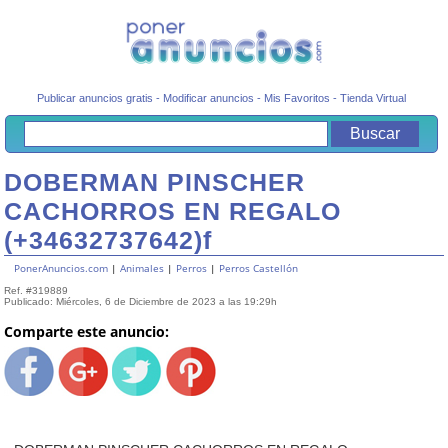
Publicar anuncios gratis
-
Modificar anuncios
-
Mis Favoritos
-
Tienda Virtual
DOBERMAN PINSCHER
CACHORROS EN REGALO
(+34632737642)f
PonerAnuncios.com
|
Animales
|
Perros
|
Perros Castellón
Ref. #319889
Publicado: Miércoles, 6 de Diciembre de 2023 a las 19:29h
Comparte este anuncio: