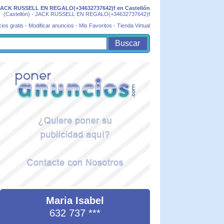
JACK RUSSELL EN REGALO(+34632737642)f en Castellón
(Castellón) - JACK RUSSELL EN REGALO(+34632737642)f
ios gratis
-
Modificar anuncios
-
Mis Favoritos
-
Tienda Virtual
Maria Isabel
632 737
***