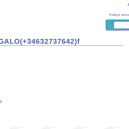
Publicar anunc
ALO(+34632737642)f
f