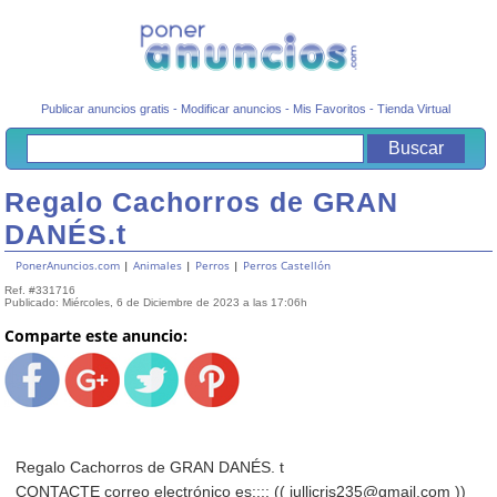
Publicar anuncios gratis
-
Modificar anuncios
-
Mis Favoritos
-
Tienda Virtual
Regalo Cachorros de GRAN
DANÉS.t
PonerAnuncios.com
|
Animales
|
Perros
|
Perros Castellón
Ref. #331716
Publicado: Miércoles, 6 de Diciembre de 2023 a las 17:06h
Comparte este anuncio:
Regalo Cachorros de GRAN DANÉS. t
CONTACTE correo electrónico es:::: (( jullicris235@gmail.com ))