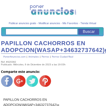
Publicar anuncios gratis
-
Modificar anuncios
-
Mis Favoritos
-
Tienda Virtual
PAPILLON CACHORROS EN
ADOPCION(WASAP+34632737642)
PonerAnuncios.com
|
Animales
|
Perros
|
Perros Ciudad Real
Ref. #320382
Publicado: Miércoles, 6 de Diciembre de 2023 a las 19:03h
Comparte este anuncio:
PAPILLON CACHORROS EN
ADOPCION(WASAP+34632737642)g