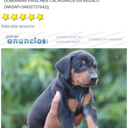
DOBERMAN PINSCHER CACHORROS EN REGALO
(WASAP+34632737642)j
Vota este anuncio