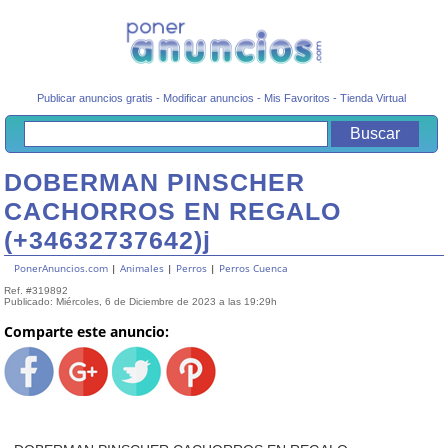
Publicar anuncios gratis
-
Modificar anuncios
-
Mis Favoritos
-
Tienda Virtual
DOBERMAN PINSCHER
CACHORROS EN REGALO
(+34632737642)j
PonerAnuncios.com
|
Animales
|
Perros
|
Perros Cuenca
Ref. #319892
Publicado: Miércoles, 6 de Diciembre de 2023 a las 19:29h
Comparte este anuncio: