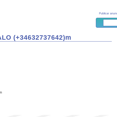
Publicar anunc
LO (+34632737642)m
m