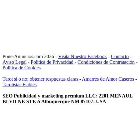
PonerAnuncios.com 2026 -
Visita Nuestro Facebook
-
Contacto
-
Aviso Legal
-
Política de Privacidad
-
Condiciones de Contratación
-
Política de Cookies
Tarot sí o no: obtener respuestas claras
-
Amarres de Amor Caseros
-
Tarotistas Fiables
SEO Publicidad y marketing premium LLC: 2201 MENAUL
BLVD NE STE A Albuquerque NM 87107- USA