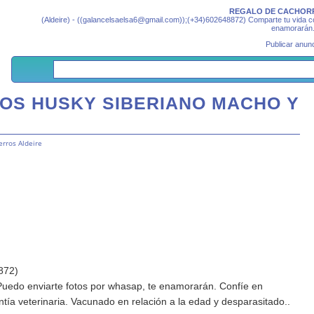
REGALO DE CACHORRO
(Aldeire) - ((galancelsaelsa6@gmail.com));(+34)602648872) Comparte tu vida 
enamorarán. 
Publicar anunc
OS HUSKY SIBERIANO MACHO Y
erros Aldeire
872)
uedo enviarte fotos por whasap, te enamorarán. Confíe en
tía veterinaria. Vacunado en relación a la edad y desparasitado..