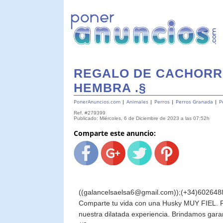
REGALO DE CACHORR
HEMBRA .§
PonerAnuncios.com
|
Animales
|
Perros
|
Perros Granada
|
P
Ref. #279399
Publicado: Miércoles, 6 de Diciembre de 2023 a las 07:52h
Comparte este anuncio:
((galancelsaelsa6@gmail.com));(+34)602648
Comparte tu vida con una Husky MUY FIEL. P
nuestra dilatada experiencia. Brindamos garan