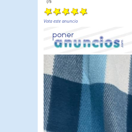
(/§
Vota este anuncio