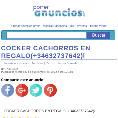
Publicar anuncios gratis
-
Modificar anuncios
-
Mis Favoritos
-
Tienda Virtual
COCKER CACHORROS EN
REGALO(+34632737642)l
PonerAnuncios.com
|
Animales
|
Perros
|
Perros Granada
Ref. #318322
Publicado: Miércoles, 6 de Diciembre de 2023 a las 19:16h
Comparte este anuncio:
COCKER CACHORROS EN REGALO(+34632737642)l