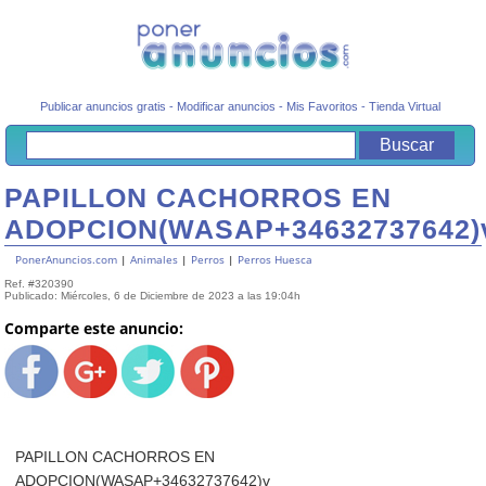
Publicar anuncios gratis
-
Modificar anuncios
-
Mis Favoritos
-
Tienda Virtual
PAPILLON CACHORROS EN
ADOPCION(WASAP+34632737642)
PonerAnuncios.com
|
Animales
|
Perros
|
Perros Huesca
Ref. #320390
Publicado: Miércoles, 6 de Diciembre de 2023 a las 19:04h
Comparte este anuncio:
PAPILLON CACHORROS EN
ADOPCION(WASAP+34632737642)v