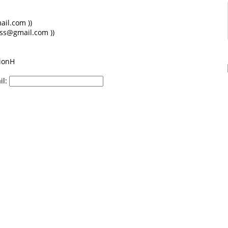
ail.com ))
ess@gmail.com ))
il: