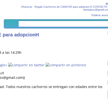
R
(Huesca) - Regalo Cachorros de CANICHE para adopcion,H CONTACTE corr
lewasjess@gmail.com 
Publicar anunc
 para adopcionH
3 a las 14:29h
n,H
jess@gmail.com))
idad. Todos nuestros cachorros se entregan con edades entre los