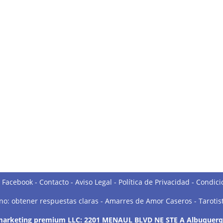
o Facebook
-
Contacto
-
Aviso Legal
-
Política de Privacidad
-
Condici
 no: obtener respuestas claras
-
Amarres de Amor Caseros
-
Tarotis
 marketing premium LLC: 2201 MENAUL BLVD NE STE A Albuquer