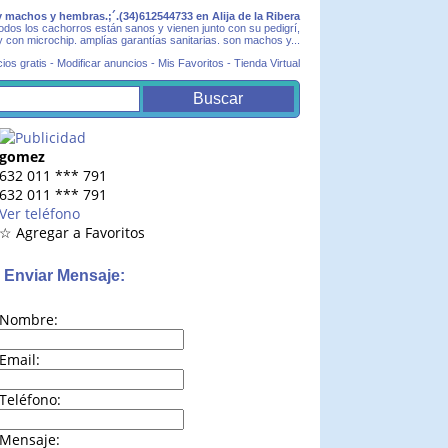
 machos y hembras.;´.(34)612544733 en Alija de la Ribera
odos los cachorros están sanos y vienen junto con su pedigrí,
con microchip. amplías garantías sanitarias. son machos y...
ios gratis
-
Modificar anuncios
-
Mis Favoritos
-
Tienda Virtual
gomez
632 011
***
791
632 011
***
791
Ver teléfono
☆ Agregar a Favoritos
Enviar Mensaje:
Nombre:
Email:
Teléfono:
Mensaje: