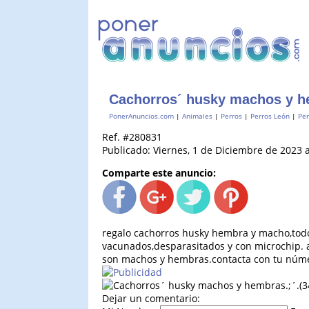
Cachorros´ husky machos y he
PonerAnuncios.com
|
Animales
|
Perros
|
Perros León
|
Per
Ref. #280831
Publicado: Viernes, 1 de Diciembre de 2023 a
Comparte este anuncio:
regalo cachorros husky hembra y macho,todos
vacunados,desparasitados y con microchip. a
son machos y hembras.contacta con tu núme
Dejar un comentario: