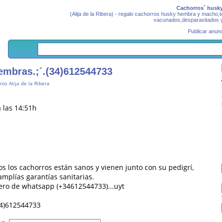
Cachorros´ husky
(Alija de la Ribera) - regalo cachorros husky hembra y macho,t
vacunados,desparasitados y 
Publicar anunc
mbras.;´.(34)612544733
ros Alija de la Ribera
 las 14:51h
 los cachorros están sanos y vienen junto con su pedigrí,
mplías garantías sanitarias.
ro de whatsapp (+34612544733)...uyt