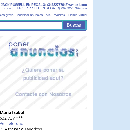
JACK RUSSELL EN REGALO(+34632737642)ww en León
(León) - JACK RUSSELL EN REGALO(+34632737642)ww
ios gratis
-
Modificar anuncios
-
Mis Favoritos
-
Tienda Virtual
Maria Isabel
632 737
***
Ver teléfono
☆ Agregar a Favoritos