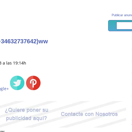
Publicar anunc
34632737642)ww
3 a las 19:14h