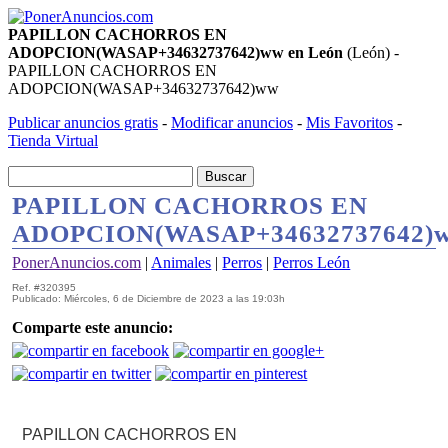
PAPILLON CACHORROS EN
ADOPCION(WASAP+34632737642)ww en León
(León) -
PAPILLON CACHORROS EN
ADOPCION(WASAP+34632737642)ww
Publicar anuncios gratis
-
Modificar anuncios
-
Mis Favoritos
-
Tienda Virtual
PAPILLON CACHORROS EN
ADOPCION(WASAP+34632737642)
PonerAnuncios.com
|
Animales
|
Perros
|
Perros León
Ref. #320395
Publicado: Miércoles, 6 de Diciembre de 2023 a las 19:03h
Comparte este anuncio:
PAPILLON CACHORROS EN