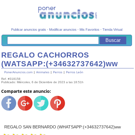
Publicar anuncios gratis
-
Modificar anuncios
-
Mis Favoritos
-
Tienda Virtual
REGALO CACHORROS
(WATSAPP:(+34632737642)ww
PonerAnuncios.com
|
Animales
|
Perros
|
Perros León
Ref. #318158
Publicado: Miércoles, 6 de Diciembre de 2023 a las 18:51h
Comparte este anuncio:
REGALO SAN BERNARDO (WHATSAPP:(+34632737642)ww