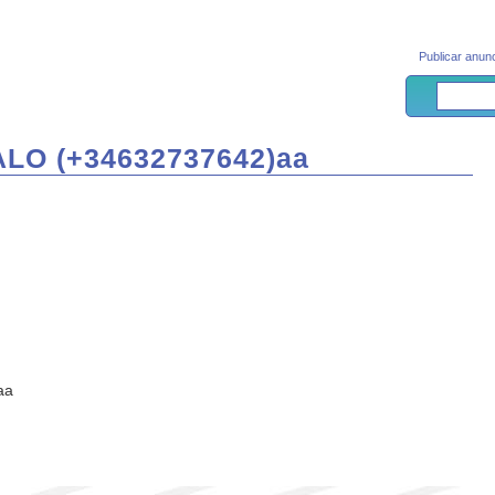
Publicar anunc
O (+34632737642)aa
aa