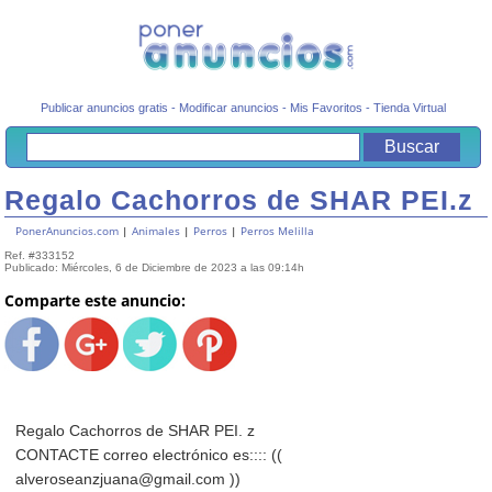
Publicar anuncios gratis
-
Modificar anuncios
-
Mis Favoritos
-
Tienda Virtual
Regalo Cachorros de SHAR PEI.z
PonerAnuncios.com
|
Animales
|
Perros
|
Perros Melilla
Ref. #333152
Publicado: Miércoles, 6 de Diciembre de 2023 a las 09:14h
Comparte este anuncio:
Regalo Cachorros de SHAR PEI. z
CONTACTE correo electrónico es:::: ((
alveroseanzjuana@gmail.com ))