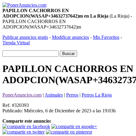
PAPILLON CACHORROS EN
ADOPCION(WASAP+34632737642)m en La Rioja
(La Rioja) -
PAPILLON CACHORROS EN
ADOPCION(WASAP+34632737642)m
Publicar anuncios gratis
-
Modificar anuncios
-
Mis Favoritos
-
Tienda Virtual
PAPILLON CACHORROS EN
ADOPCION(WASAP+34632737
PonerAnuncios.com
|
Animales
|
Perros
|
Perros La Rioja
Ref. #320393
Publicado: Miércoles, 6 de Diciembre de 2023 a las 19:03h
Comparte este anuncio: